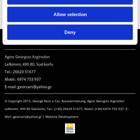
Airbags, abs, elektrische Fensterheber,
elektrische Schlösser
Allow selection
Deny
Kontakt
Agios Georgios Argiradon
Lefkimmi, 490 80, Süd-korfu
Τel.: 26620 51677
Mobil.: 6974 733 937
E-mail: georcars@yahoo.gr
© Copyright 2015, George Rent a Car, Autovermietung, Agios Georgios Argiradon
Lefkimmi, 490 80 Süd-korfu, Tel.: (+30) 26620 51677, Mobil: (+30) 6974 733 937, E-
Mail: georcars@yahoo.gr | Website Development