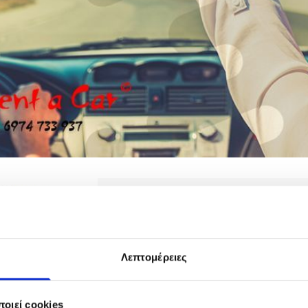
Φόρμα αίτησης
Συμπληρώστε την παρακάτω φόρμα και θα λάβετε απάν
που σημειώνονται με * είναι υποχρεωτικά
Λεπτομέρειες
Ημερομηνία κράτησης
οιεί cookies