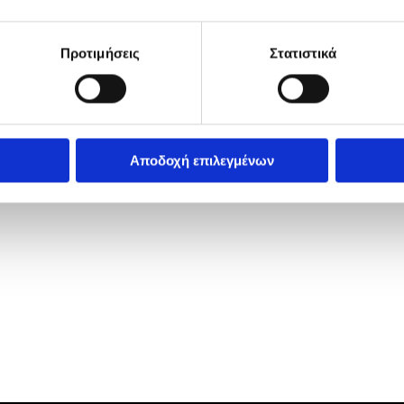
5θυρο, air c
κλείδωμα, υδ
Προτιμήσεις
Στατιστικά
abs
Αποδοχή επιλεγμένων