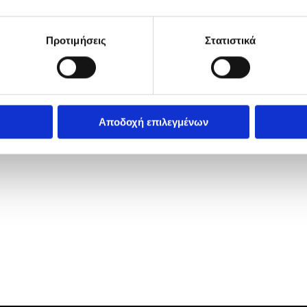
5θυρο, air c
κλείδωμα, υδ
Προτιμήσεις
Στατιστικά
abs
Αποδοχή επιλεγμένων